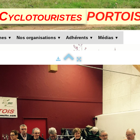
Cyclotouristes
PORTOI
rnes
Nos organisations
Adhérents
Médias
▼
▼
▼
▼