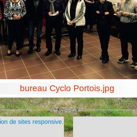
bureau Cyclo Portois.jpg
ion de sites responsive
.